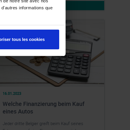
on de notre site avec nos
WEITERLESEN
 d'autres informations que
riser tous les cookies
16.01.2023
Welche Finanzierung beim Kauf
eines Autos
Jeder dritte Belgier greift beim Kauf seines