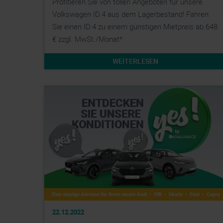
Profitieren Sie von tollen Angeboten für unsere
Volkswagen ID.4 aus dem Lagerbestand! Fahren
Sie einen ID.4 zu einem günstigen Mietpreis ab 648
€ zzgl. MwSt./Monat*.
WEITERLESEN
22.12.2022