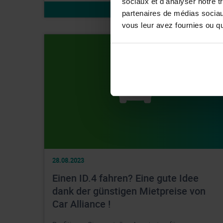
sociaux et d'analyser notre t
WEITERLESEN
partenaires de médias sociaux
vous leur avez fournies ou qu'
28.08.2023
Einen ID.4 fahren? Eine gute Idee
dank der günstigen Mietpreise von
Car Alliance !