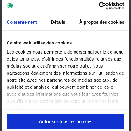
Ihr Wunschfahrzeug angezeigt. Somit liefert unser Online-
Finanzierungsrechner die optimale Grundlage für eine effiziente
Fahrzeugsuche!
Consentement
Détails
À propos des cookies
In Sachen Finanzierung versichern wir Ihnen selbstverständlich
Ce site web utilise des cookies.
Top Konditionen – daher suchen unsere Experten immer nach
dem besten Angebot für Sie inkl. fairem Zinssatz.
Les cookies nous permettent de personnaliser le contenu
et les annonces, d'offrir des fonctionnalités relatives aux
médias sociaux et d'analyser notre trafic. Nous
Sie sind interessiert? Senden Sie uns gerne eine Anfrage und
partageons également des informations sur l'utilisation de
wir kümmern uns um die gesamte Abwicklung!
notre site avec nos partenaires de médias sociaux, de
publicité et d'analyse, qui peuvent combiner celles-ci
avec d'autres informations que vous leur avez fournies
ou qu'ils ont collectées lors de votre utilisation de leurs
services.
Autoriser tous les cookies