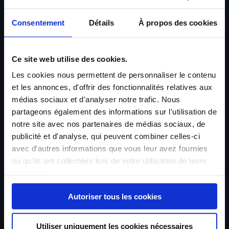
Consentement
Détails
À propos des cookies
Ce site web utilise des cookies.
Lieferung nach Hause
Les cookies nous permettent de personnaliser le contenu
et les annonces, d'offrir des fonctionnalités relatives aux
Hauszustellung in Belgien, Deutschland, Frankreich,
médias sociaux et d'analyser notre trafic. Nous
Luxemburg, den Niederlanden und Italien durch einen
partageons également des informations sur l'utilisation de
fachkundigen Fahrer.
notre site avec nos partenaires de médias sociaux, de
publicité et d'analyse, qui peuvent combiner celles-ci
Berechnen Sie Ihre Transportkosten.
avec d'autres informations que vous leur avez fournies
ou qu'ils ont collectées lors de votre utilisation de leurs
services.
150€
Autoriser tous les cookies
Utiliser uniquement les cookies nécessaires