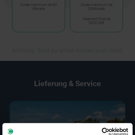
Durée maximum de 60
Durée maximum de
Monate
00Monate
Paiement final de
0000.00€
Achtung: Geld zu leihen kostet auch Geld.
Lieferung & Service