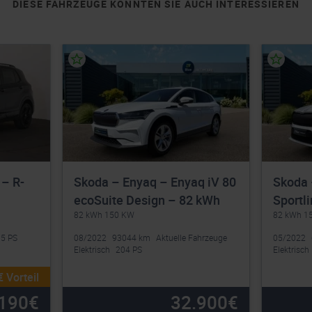
DIESE FAHRZEUGE KÖNNTEN SIE AUCH INTERESSIEREN
 – R-
Skoda – Enyaq – Enyaq iV 80
Skoda 
ecoSuite Design – 82 kWh
Sportl
82 kWh 150 KW
82 kWh 1
5 PS
08/2022
93044 km
Aktuelle Fahrzeuge
05/2022
Elektrisch
204 PS
Elektrisch
 Vorteil
190
€
32.900
€