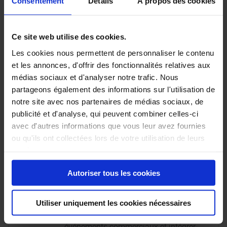
Consentement
Détails
À propos des cookies
Compétences requises
Pour ce poste, vous devez :
Ce site web utilise des cookies.
Expérience et connaissances
:
Justifier d’une expérience commerciale
Les cookies nous permettent de personnaliser le contenu
d’au moins 2 ans (une expérience en
et les annonces, d'offrir des fonctionnalités relatives aux
vente automobile est un atout).
médias sociaux et d'analyser notre trafic. Nous
Avoir des notions de mécanique et une
bonne compréhension de la fiscalité
partageons également des informations sur l'utilisation de
automobile.
notre site avec nos partenaires de médias sociaux, de
Compétences relationnelles
:
publicité et d'analyse, qui peuvent combiner celles-ci
Être un excellent communicant,
empathique et capable de bâtir des
avec d'autres informations que vous leur avez fournies
relations de confiance.
ou qu'ils ont collectées lors de votre utilisation de leurs
Démontrer des compétences en
services.
négociation et persuasion.
Dynamisme et organisation
:
Être proactif, motivé et orienté
Autoriser tous les cookies
résultats.
Gérer efficacement les tâches
administratives liées aux ventes.
Utiliser uniquement les cookies nécessaires
Networking
:
Participer activement à des
événements commerciaux et intégrer