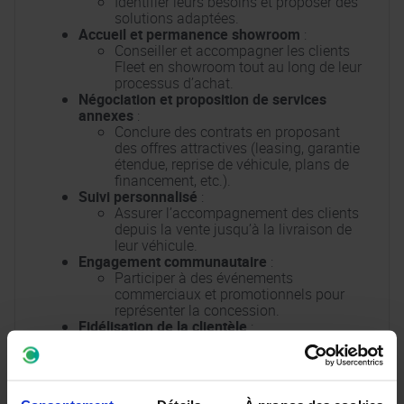
Identifier leurs besoins et proposer des
solutions adaptées.
Accueil et permanence showroom
:
Conseiller et accompagner les clients
Fleet en showroom tout au long de leur
processus d’achat.
Négociation et proposition de services
annexes
:
Conclure des contrats en proposant
des offres attractives (leasing, garantie
étendue, reprise de véhicule, plans de
financement, etc.).
Suivi personnalisé
:
Assurer l’accompagnement des clients
depuis la vente jusqu’à la livraison de
leur véhicule.
Engagement communautaire
:
Participer à des événements
commerciaux et promotionnels pour
représenter la concession.
Fidélisation de la clientèle
:
Mettre en place des actions visant à
renforcer la relation avec les clients
existants.