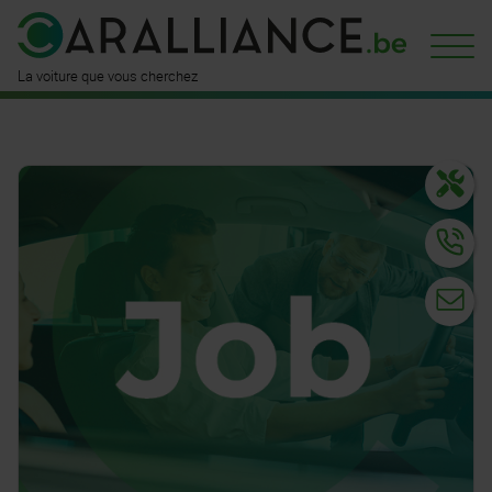
est déjà
disponible ici
n'attend
que vous
La voiture que vous cherchez