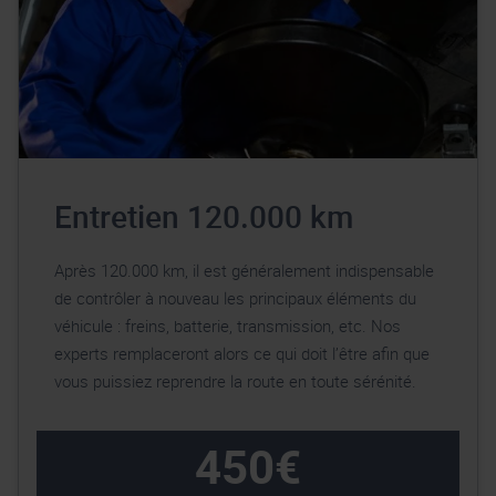
Entretien 120.000 km
Après 120.000 km, il est généralement indispensable
de contrôler à nouveau les principaux éléments du
véhicule : freins, batterie, transmission, etc. Nos
experts remplaceront alors ce qui doit l’être afin que
vous puissiez reprendre la route en toute sérénité.
450€