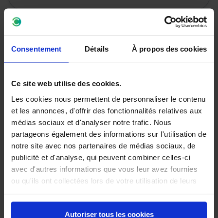
Consentement
Détails
À propos des cookies
Ce site web utilise des cookies.
Les cookies nous permettent de personnaliser le contenu
et les annonces, d'offrir des fonctionnalités relatives aux
médias sociaux et d'analyser notre trafic. Nous
partageons également des informations sur l'utilisation de
notre site avec nos partenaires de médias sociaux, de
publicité et d'analyse, qui peuvent combiner celles-ci
avec d'autres informations que vous leur avez fournies
Entretien 150.000 km
ou qu'ils ont collectées lors de votre utilisation de leurs
services.
Tout comme pour les premiers 30.000 km, les
150.000 km nécessitent l’intervention d’un
Autoriser tous les cookies