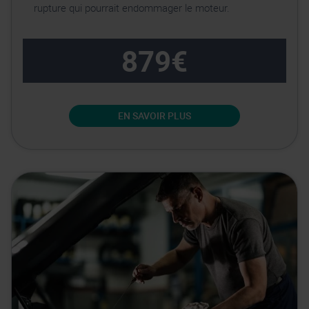
rupture qui pourrait endommager le moteur.
879€
EN SAVOIR PLUS