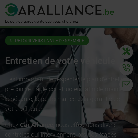
Le service après-vente que vous cherchez
RETOUR VERS LA VUE D'ENSEMBLE
Entretien de votre véhicule
Il est important de respecter le plan d’entretien
préconisé par le constructeur, afin de maintenir
la sécurité, la performance et la garantie de
votre véhicule.
Chez
Car Alliance
, nous effectuons divers
contrôles qui interviennent lors des étapes