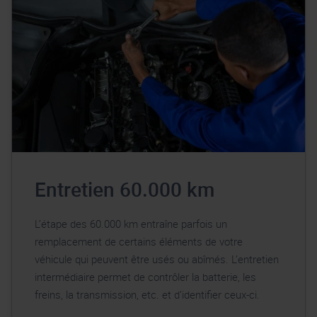
Entretien 60.000 km
L’étape des 60.000 km entraîne parfois un
remplacement de certains éléments de votre
véhicule qui peuvent être usés ou abîmés. L’entretien
intermédiaire permet de contrôler la batterie, les
freins, la transmission, etc. et d’identifier ceux-ci.