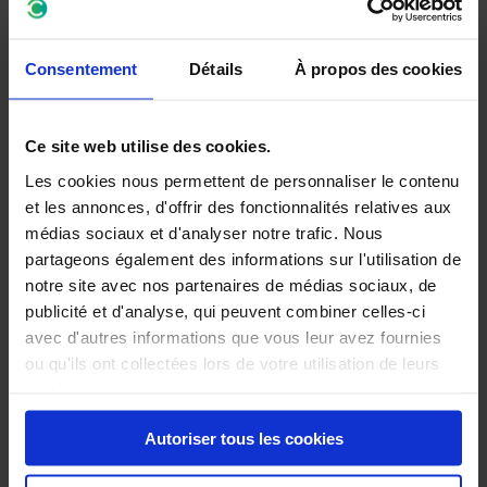
la redevance – le prix maximum du véhicule de vos rêves vous
sera alors automatiquement indiqué. Notre calculateur de
financement en ligne constitue donc la base optimale pour une
Consentement
Détails
À propos des cookies
recherche de véhicule efficace !
En matière de financement, nous vous garantissons
Ce site web utilise des cookies.
naturellement des conditions optimales. C’est pourquoi nos
Les cookies nous permettent de personnaliser le contenu
experts recherchent toujours la meilleure offre pour vous, y
et les annonces, d'offrir des fonctionnalités relatives aux
compris un taux d’intérêt équitable.
médias sociaux et d'analyser notre trafic. Nous
partageons également des informations sur l'utilisation de
Vous êtes intéressé ? Envoyez-nous une demande de
notre site avec nos partenaires de médias sociaux, de
renseignements et nous nous occuperons de l’ensemble du
publicité et d'analyse, qui peuvent combiner celles-ci
processus !
avec d'autres informations que vous leur avez fournies
ou qu'ils ont collectées lors de votre utilisation de leurs
services.
Autoriser tous les cookies