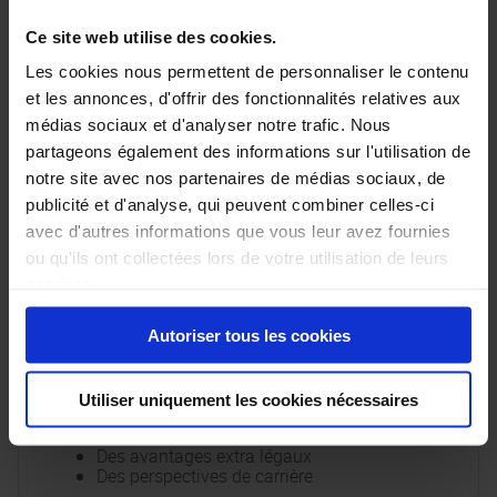
satisfaction d’une clientèle de particuliers et
professionnels
Ce site web utilise des cookies.
Qualités nécessaires
Les cookies nous permettent de personnaliser le contenu
et les annonces, d'offrir des fonctionnalités relatives aux
Vous avez la fibre commerciale
médias sociaux et d'analyser notre trafic. Nous
Vous êtes polyvalent
Vous aimez le contact client
partageons également des informations sur l'utilisation de
Vous êtes ouvert à la digitalisation
notre site avec nos partenaires de médias sociaux, de
Passionné par l’automobile
publicité et d'analyse, qui peuvent combiner celles-ci
Avoir un esprit d’équipe orienté client
Rigoureux et ordonné dans l’exécution de
avec d'autres informations que vous leur avez fournies
votre travail
ou qu'ils ont collectées lors de votre utilisation de leurs
Adepte de qualité
services.
Nous vous offrons
Autoriser tous les cookies
Un poste à temps plein dans une entreprise
moderne familiale
Une formation continue de haut niveau
Utiliser uniquement les cookies nécessaires
Un package salarial intéressant
Des primes liés aux résultats
Des avantages extra légaux
Des perspectives de carrière