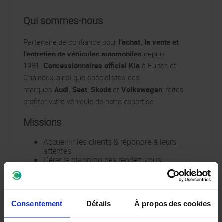
Qui sommes-nous
Partenaire de confiance pour
l’achat, la vente et
l’entretien de véhicules automobiles
depuis
1981.
Concessionnaires officiel Kia
à Eupen et
Chaineux, ainsi que spécialistes des
marques
Audi
,
Seat
,
Skoda
et
Volkswagen
, faites
profiter votre véhicule de notre expertise.
Missions
Accueillir les clients & répondre à leurs
attentes
Gérer le planning des rendez-vous
Analyser les besoins des clients pour définir
les travaux nécessaires
Assurer une communication transparente
avec les clients
Consentement
Détails
À propos des cookies
Assurer le suivi administratif (facturation, …)
Optimiser le volume d’activité et veiller à la