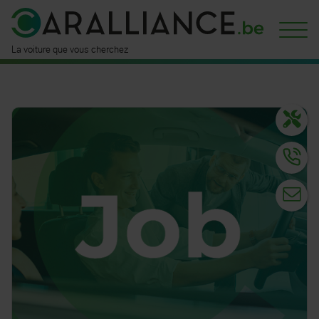
est déjà
disponible ici
n'attend
que vous
La voiture que vous cherchez