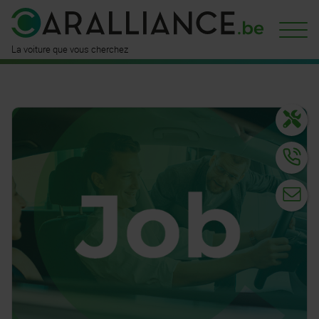
est déjà
disponible ici
n'attend
que vous
La voiture que vous cherchez