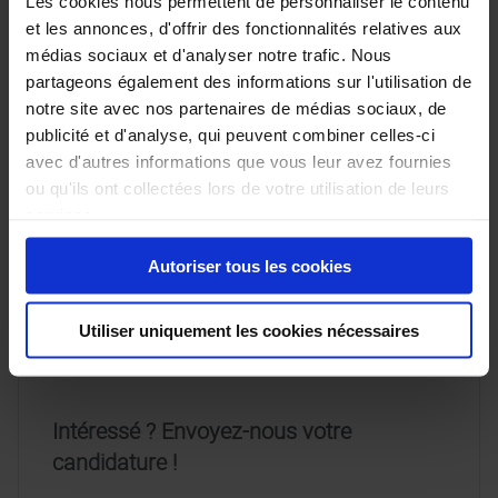
Les cookies nous permettent de personnaliser le contenu
domaine
Une orientation client sans faille
et les annonces, d'offrir des fonctionnalités relatives aux
De l’aisance dans l’usage d’un CRM
médias sociaux et d'analyser notre trafic. Nous
S’intéresser, suivre et connaitre le monde
partageons également des informations sur l'utilisation de
automobile
Être flexible
notre site avec nos partenaires de médias sociaux, de
Avoir un esprit d’équipe
publicité et d'analyse, qui peuvent combiner celles-ci
S’exprimer et écrire parfaitement en français
avec d'autres informations que vous leur avez fournies
Nous vous offrons
ou qu'ils ont collectées lors de votre utilisation de leurs
services.
Un métier passionnant au sein d’une
organisation locale et familiale
Autoriser tous les cookies
Une rémunération en lien avec vos
compétences
Des avantages extra-légaux (voiture de
Utiliser uniquement les cookies nécessaires
fonction…)
Intéressé ? Envoyez-nous votre
candidature !