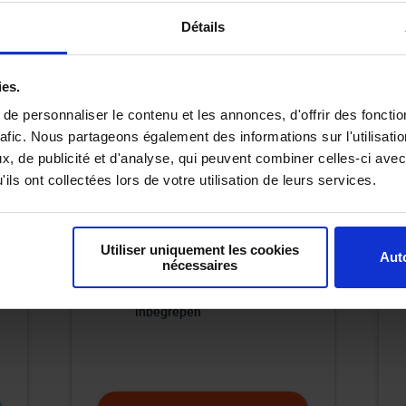
ONZE VOERTUIGEN
OP BESTELLING
Détails
Wilt u uw auto volledig naar eigen
smaak samenstellen ? Met onze
ies.
bestellingsservice realiseren wij uw
e personnaliser le contenu et les annonces, d'offrir des fonctio
persoonlijke wensen.
rafic. Nous partageons également des informations sur l'utilisati
, de publicité et d'analyse, qui peuvent combiner celles-ci avec
Kies elke optie
: van de
ils ont collectées lors de votre utilisation de leurs services.
perfecte kleur tot de nieuwste
technologieën.
Creëer een wagen die
naadloos aansluit bij uw stijl
Utiliser uniquement les cookies
Auto
nécessaires
en behoeften.
5 jaar garantie of 60.000 km
inbegrepen