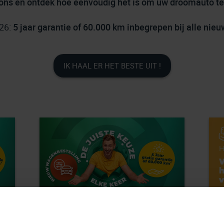
ons en ontdek hoe eenvoudig het is om uw droomauto te 
026:
5 jaar garantie of 60.000 km inbegrepen bij alle nie
IK HAAL ER HET BESTE UIT !