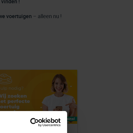
vinden !
uwe voertuigen
– alleen nu !