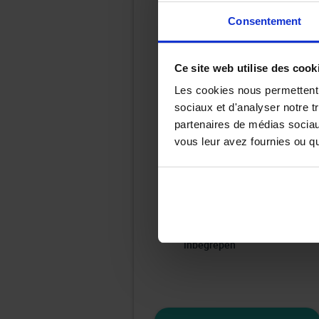
ONZE
STOCKWAGENS
Consentement
Snel,
eenvoudig en direct
beschikbaar
– onze stockwagens
Ce site web utilise des cook
zijn de ideale keuze als u geen tijd te
Les cookies nous permettent d
verliezen heeft.
sociaux et d'analyser notre t
partenaires de médias sociaux
Populaire modellen
met een
vous leur avez fournies ou qu'
modern design en
geavanceerde uitrusting.
Onweerstaanbare kortingen
:
bespaar tot € 16.000
– maar
enkel tijdelijk !
5 jaar garantie of 60.000 km
inbegrepen