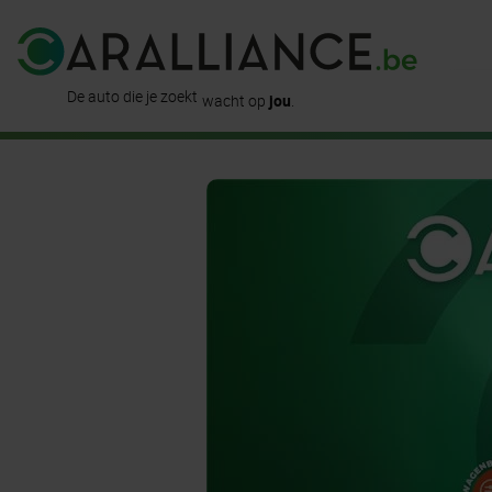
is al
hier
beschikbaar
De auto die je zoekt
wacht op
jou
.