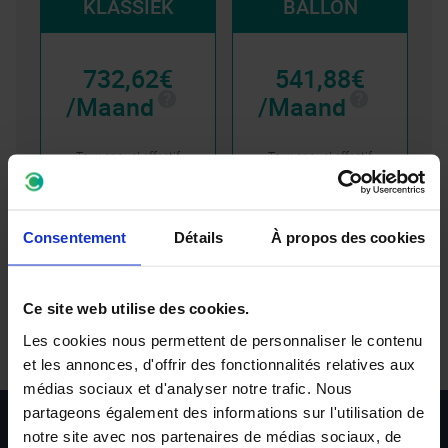
KLASSIEK
BALLON
732,62€
541,88€
/Maand
/Maand
Taux annuel effectif
Taux annuel effectif
global: 6.29%
global: 6.29%
Durée maximum de 60
Durée maximum de 60
maand
maand
Consentement
Détails
À propos des cookies
Paiement final de
13.888,88€
Ce site web utilise des cookies.
Les cookies nous permettent de personnaliser le contenu
Pas op, geld lenen kost ook geld.
et les annonces, d'offrir des fonctionnalités relatives aux
médias sociaux et d'analyser notre trafic. Nous
partageons également des informations sur l'utilisation de
notre site avec nos partenaires de médias sociaux, de