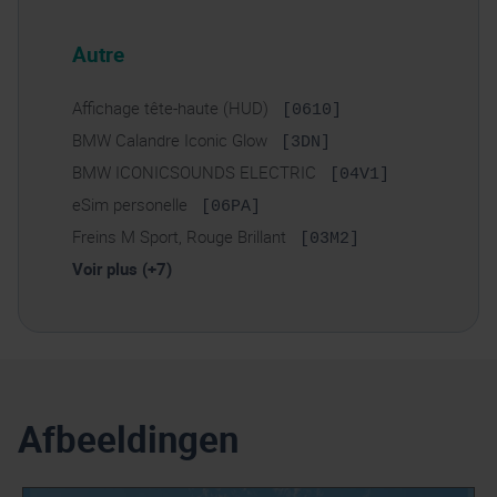
Autre
Affichage tête-haute (HUD)
[0610]
BMW Calandre Iconic Glow
[3DN]
BMW ICONICSOUNDS ELECTRIC
[04V1]
eSim personelle
[06PA]
Freins M Sport, Rouge Brillant
[03M2]
Voir plus (+7)
Afbeeldingen