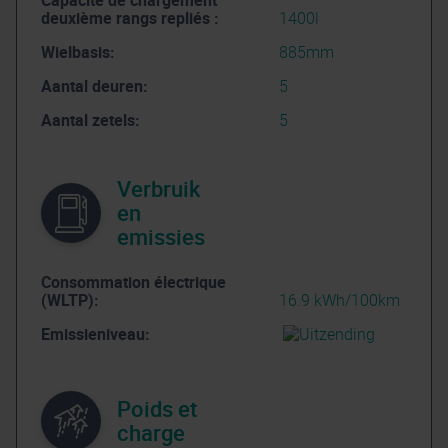
Capacité de chargement
deuxième rangs repliés :
1400l
Wielbasis:
885mm
Aantal deuren:
5
Aantal zetels:
5
Verbruik
en
emissies
Consommation électrique
(WLTP):
16.9 kWh/100km
Emissieniveau:
Poids et
charge