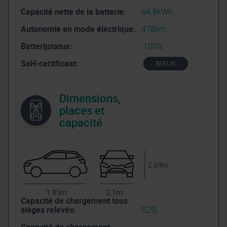
Capacité nette de la batterie:
64.8kWh
Autonomie en mode électrique:
478km
Batterijstatus:
100%
SoH-certificaat:
BEKIJK
Dimensions,
places et
capacité
2.69m
1.85m
2.1m
Capacité de chargement tous
sièges relevés:
525l