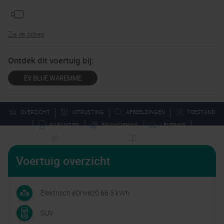
Zie de opties
Ontdek dit voertuig bij:
EV BLUE WAREMME
|
|
|
OVERZICHT
UITRUSTING
AFBEELDINGEN
TOESTAND
|
|
|
|
GARANTIES
FINANCIERING
LEVERING
|
SERVICE NA VERKOOP
TECHNIEKEN
Voertuig overzicht
Elektrisch eDrive20 66.5 kWh
SUV