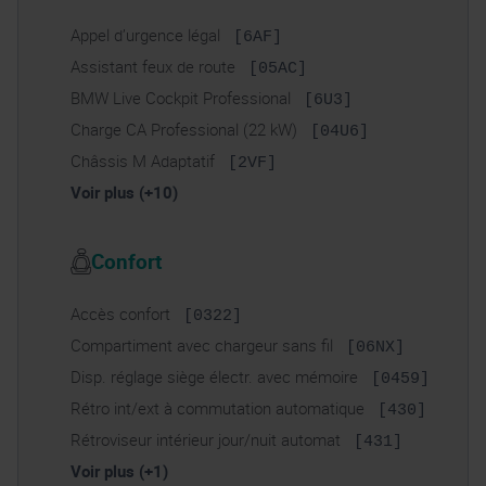
Appel d’urgence légal
[6AF]
Assistant feux de route
[05AC]
BMW Live Cockpit Professional
[6U3]
Charge CA Professional (22 kW)
[04U6]
Châssis M Adaptatif
[2VF]
Voir plus (+10)
Confort
Accès confort
[0322]
Compartiment avec chargeur sans fil
[06NX]
Disp. réglage siège électr. avec mémoire
[0459]
Rétro int/ext à commutation automatique
[430]
Rétroviseur intérieur jour/nuit automat
[431]
Voir plus (+1)