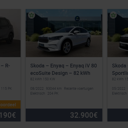
 – R-
Skoda – Enyaq – Enyaq iV 80
Skoda 
ecoSuite Design – 82 kWh
Sportl
82 kWh 150 KW
82 kWh 1
115 PK
08/2022
93044 km
Recente voertuigen
05/2022
Elektrisch
204 PK
Elektrisch
voordeel
190
€
32.900
€