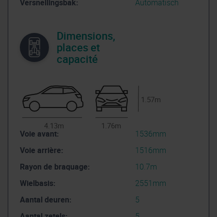
Versnellingsbak:
Automatisch
Dimensions,
places et
capacité
1.57m
4.13m
1.76m
Voie avant:
1536mm
Voie arrière:
1516mm
Rayon de braquage:
10.7m
Wielbasis:
2551mm
Aantal deuren:
5
Aantal zetels:
5