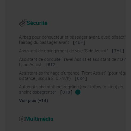
Sécurité
Airbag pour conducteur et passager avant, avec désactivat
l’airbag du passager avant
[4UF]
Assistant de changement de voie “Side Assist”
[7Y1]
Assistant de conduite Travel Assist et assistant de mainti
Lane Assist
[6I2]
Assistant de freinage d’urgence “Front Assist” (pour régula
distance jusqu’à 210 km/h)
[6K4]
Automatische afstandsregeling (met follow to stop) en
snelheidsbegrenzer
i
[8T8]
Voir plus (+14)
Multimédia