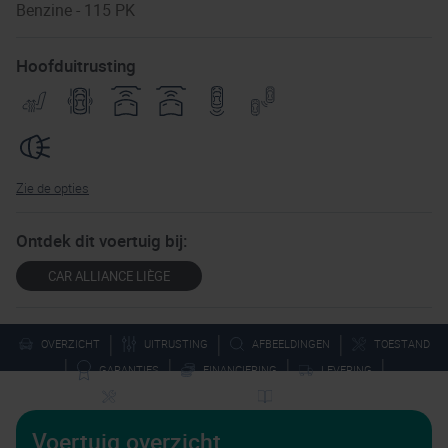
Benzine - 115 PK
Hoofduitrusting
Zie de opties
Ontdek dit voertuig bij:
CAR ALLIANCE LIÈGE
|
|
|
OVERZICHT
UITRUSTING
AFBEELDINGEN
TOESTAND
|
|
|
|
GARANTIES
FINANCIERING
LEVERING
|
SERVICE NA VERKOOP
TECHNIEKEN
Voertuig overzicht