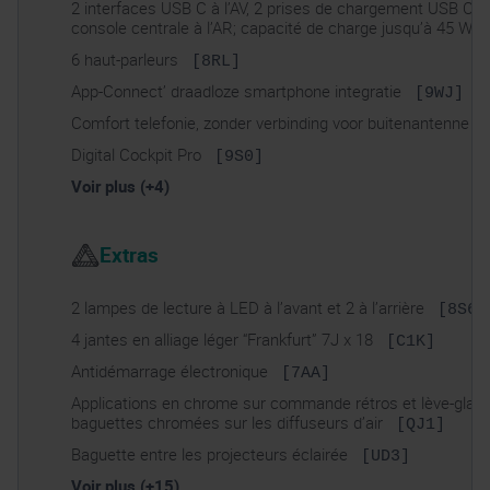
2 interfaces USB C à l’AV, 2 prises de chargement USB C d
console centrale à l’AR; capacité de charge jusqu’à 45 W
6 haut-parleurs
[8RL]
App-Connect’ draadloze smartphone integratie
i
[9WJ]
Comfort telefonie, zonder verbinding voor buitenantenne
Digital Cockpit Pro
[9S0]
Voir plus (+4)
Extras
2 lampes de lecture à LED à l’avant et 2 à l’arrière
[8S6]
4 jantes en alliage léger “Frankfurt” 7J x 18
[C1K]
Antidémarrage électronique
[7AA]
Applications en chrome sur commande rétros et lève-glace
baguettes chromées sur les diffuseurs d’air
[QJ1]
Baguette entre les projecteurs éclairée
[UD3]
Voir plus (+15)