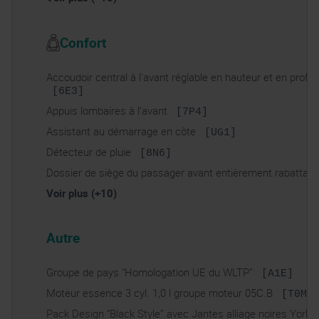
Confort
Accoudoir central à l’avant réglable en hauteur et en profo
[6E3]
Appuis lombaires à l’avant
[7P4]
Assistant au démarrage en côte
[UG1]
Détecteur de pluie
[8N6]
Dossier de siège du passager avant entièrement rabattab
Voir plus (+10)
Autre
Groupe de pays “Homologation UE du WLTP”
[A1E]
Moteur essence 3 cyl. 1,0 l groupe moteur 05C.B
[T0M]
Pack Design “Black Style” avec Jantes alliage noires York 