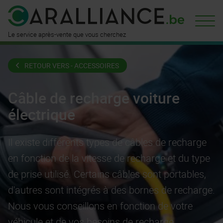
est déjà
disponible ici
n'attend
que vous
Le service après-vente que vous cherchez
RETOUR VERS - ACCESSOIRES
Câble de recharge voiture
électrique
Il existe différents types de câbles de recharge
en fonction de la vitesse de recharge et du type
de prise utilisé. Certains câbles sont portables,
d'autres sont intégrés à des bornes de recharge.
Nous vous conseillons en fonction de votre
véhicule et de vos besoins de recharge.