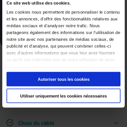
Ce site web utilise des cookies.
UNE QUESTION ?
Les cookies nous permettent de personnaliser le contenu
et les annonces, d'offrir des fonctionnalités relatives aux
médias sociaux et d'analyser notre trafic. Nous
partageons également des informations sur l'utilisation de
+32 87 59 84 59
notre site avec nos partenaires de médias sociaux, de
publicité et d'analyse, qui peuvent combiner celles-ci
avec d'autres informations que vous leur avez fournies
A partir de
ou qu'ils ont collectées lors de votre utilisation de leurs
339€
services.
Autoriser tous les cookies
Un
câble de recharge pour voiture électrique
est un accessoire
essentiel pour les
propriétaires de véhicules électriques
, car il
Utiliser uniquement les cookies nécessaires
permet de
charger la batterie
de celui-ci à partir d’une source
d’alimentation externe.
Choix du câble