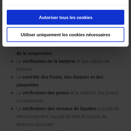
correctement.
services.
Cet
entretien intermédiaire
comprend généralement :
Autoriser tous les cookies
Le
remplacement de l’huile moteur et du filtre à
Utiliser uniquement les cookies nécessaires
huile
Le
contrôle de la transmission, de la direction et
de la suspension
La
vérification de la batterie
et des câbles de
batterie
Le
contrôle des freins, des disques et des
plaquettes
La
vérification des pneus
et la rotation des pneus
si nécessaire
La
vérification des niveaux de liquides
(liquide de
refroidissement, liquide de frein et liquide de
direction assistée)