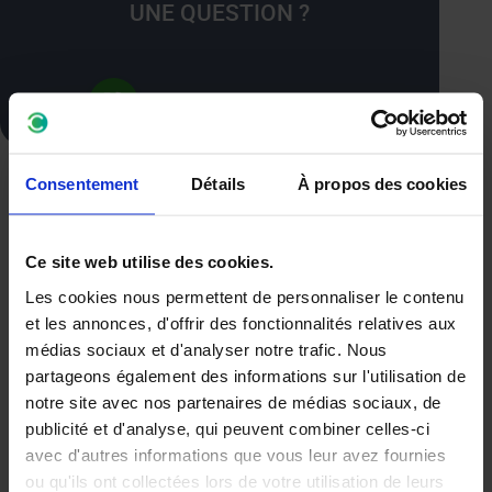
UNE QUESTION ?
+32 87 59 84 59
Consentement
Détails
À propos des cookies
A partir de
450€
Ce site web utilise des cookies.
Les cookies nous permettent de personnaliser le contenu
Ne négligez pas l’entretien intermédiaire
et les annonces, d'offrir des fonctionnalités relatives aux
des 60.000 km
médias sociaux et d'analyser notre trafic. Nous
partageons également des informations sur l'utilisation de
L’entretien automobile des 60.000 km
est une étape
notre site avec nos partenaires de médias sociaux, de
importante pour garantir les bonnes performances
publicité et d'analyse, qui peuvent combiner celles-ci
votre véhicule. Nous nous assurons que toutes les
avec d'autres informations que vous leur avez fournies
pièces de ce dernier sont en bon état et fonctionnent
ou qu'ils ont collectées lors de votre utilisation de leurs