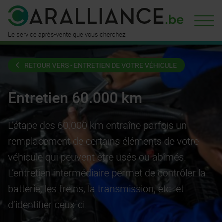
est déjà
disponible ici
n'attend
que vous
Le service après-vente que vous cherchez
RETOUR VERS - ENTRETIEN DE VOTRE VÉHICULE
Entretien 60.000 km
L’étape des 60.000 km entraîne parfois un
remplacement de certains éléments de votre
véhicule qui peuvent être usés ou abîmés.
L’entretien intermédiaire permet de contrôler la
batterie, les freins, la transmission, etc. et
d’identifier ceux-ci.