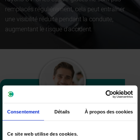
remplacés régulièrement, cela peut entraîner
une visibilité réduite pendant la conduite,
augmentant le risque d'accident.
Intéressé par ce
Consentement
Détails
À propos des cookies
service?
Ce site web utilise des cookies.