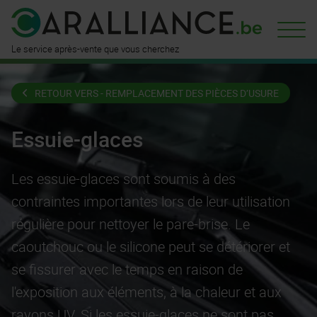
est déjà
disponible ici
n'attend
que vous
Le service après-vente que vous cherchez
RETOUR VERS - REMPLACEMENT DES PIÈCES D’USURE
Essuie-glaces
Les essuie-glaces sont soumis à des
contraintes importantes lors de leur utilisation
régulière pour nettoyer le pare-brise. Le
caoutchouc ou le silicone peut se détériorer et
se fissurer avec le temps en raison de
l'exposition aux éléments, à la chaleur et aux
rayons UV. Si les essuie-glaces ne sont pas