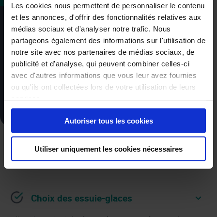
Les cookies nous permettent de personnaliser le contenu
et les annonces, d'offrir des fonctionnalités relatives aux
médias sociaux et d'analyser notre trafic. Nous
RECEVOIR UN DEVIS GRATUIT
partageons également des informations sur l'utilisation de
notre site avec nos partenaires de médias sociaux, de
publicité et d'analyse, qui peuvent combiner celles-ci
UNE QUESTION ?
avec d'autres informations que vous leur avez fournies
ou qu'ils ont collectées lors de votre utilisation de leurs
services.
+32 87 59 84 59
Autoriser tous les cookies
A partir de
Utiliser uniquement les cookies nécessaires
54
€
,49
Choix des essuie-glaces