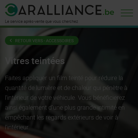
est déjà
disponible ici
n'attend
que vous
Le service après-vente que vous cherchez
RETOUR VERS - ACCESSOIRES
Vitres teintées
Faites appliquer un film teinté pour réduire la
quantité de lumière et de chaleur qui pénètre à
l'intérieur de votre véhicule. Vous bénéficierez
ainsi également d’une plus grande intimité en
empêchant les regards extérieurs de voir à
l'intérieur.