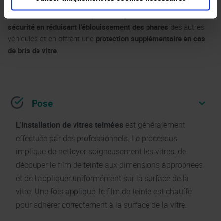
leur véhicule
tout en bénéficiant des avantages pratiques de la
teinte. Les vitres teintées peuvent également
contribuer à la
sécurité en réduisant l’éblouissement des phares
des autres
véhicules et en offrant une
protection supplémentaire en cas
de bris de vitre
.
Pose
L’installation de vitres teintées
est généralement
effectuée par des professionnels. Le processus
implique de nettoyer soigneusement les vitres, de
découper le film de teinte aux dimensions appropriées
et de l’appliquer uniformément sur la surface de la
vitre. Une fois appliqué, le film de teinte est chauffé
pour adhérer correctement à la surface de la vitre.