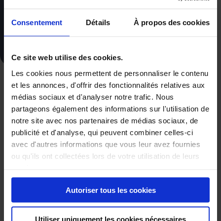
UNE QUESTION ?
Consentement
Détails
À propos des cookies
+32 87 59 84 59
Ce site web utilise des cookies.
Les cookies nous permettent de personnaliser le contenu
A partir de
et les annonces, d'offrir des fonctionnalités relatives aux
247€
médias sociaux et d'analyser notre trafic. Nous
partageons également des informations sur l'utilisation de
notre site avec nos partenaires de médias sociaux, de
Bénéficiez de vitres teintées : faites ajouter
un film teinté
sur
publicité et d'analyse, qui peuvent combiner celles-ci
les vitres de votre véhicule offrant une
protection
avec d'autres informations que vous leur avez fournies
supplémentaire contre la chaleur, les rayons UV,
ou qu'ils ont collectées lors de votre utilisation de leurs
l’éblouissement et les regards indiscrets
. Les films de teinte
services.
peuvent être appliqués sur les
vitres latérales
, la lunette arrière
ou même sur le
pare-brise
. Ces films sont disponibles dans
Autoriser tous les cookies
une gamme variée de couleurs et de niveaux de transparence,
permettant aux propriétaires de
personnaliser l’apparence de
Utiliser uniquement les cookies nécessaires