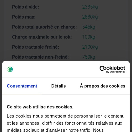
Poids à vide:
2335kg
Poids max:
2880kg
Poids total autorisé en charge:
545kg
Charge maximale sur le toit:
100kg
Poids tractable freiné:
2100kg
Poids tractable non-freiné:
750kg
Car pass:
AFFICHER CAR-
PASS
Consentement
Détails
À propos des cookies
Ce site web utilise des cookies.
Les cookies nous permettent de personnaliser le contenu
État du véhicule
et les annonces, d'offrir des fonctionnalités relatives aux
médias sociaux et d'analyser notre trafic. Nous