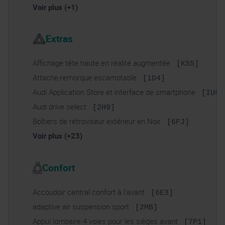
Voir plus (+1)
Extras
Affichage tête haute en réalité augmentée
[KS5]
Attache-remorque escamotable
[1D4]
Audi Application Store et interface de smartphone
[IU6]
Audi drive select
[2H9]
Boîtiers de rétroviseur extérieur en Noir
[6FJ]
Voir plus (+23)
Confort
Accoudoir central confort à l’avant
[6E3]
adaptive air suspension sport
[2MB]
Appui lombaire 4 voies pour les sièges avant
[7P1]