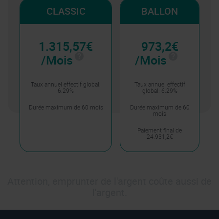
CLASSIC
BALLON
1.315,57€
973,2€
/Mois
/Mois
Taux annuel effectif global:
Taux annuel effectif
6.29%
global: 6.29%
Durée maximum de 60 mois
Durée maximum de 60
mois
Paiement final de
24.931,2€
Attention, emprunter de l'argent coûte aussi de
l'argent.