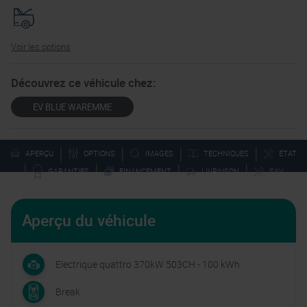
Voir les options
Découvrez ce véhicule chez:
EV BLUE WAREMME
|
|
|
|
APERÇU
OPTIONS
IMAGES
TECHNIQUES
ÉTAT
|
|
|
|
GARANTIES
FINANCEMENT
LIVRAISON
SAV
Aperçu du véhicule
Electrique quattro 370kW 503CH - 100 kWh
Break