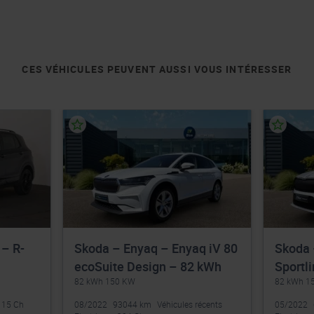
CES VÉHICULES PEUVENT AUSSI VOUS INTÉRESSER
 – R-
Skoda – Enyaq – Enyaq iV 80
Skoda 
ecoSuite Design – 82 kWh
Sportl
82 kWh 150 KW
82 kWh 1
115 Ch
08/2022
93044 km
Véhicules récents
05/2022