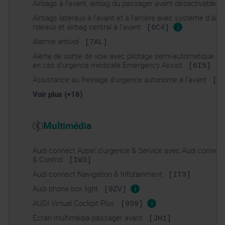
Airbags à l’avant, airbag du passager avant désactivable
Airbags latéraux à l’avant et à l’arrière avec système d’air
rideaux et airbag central à l’avant
i
[6C4]
Alarme antivol
[7AL]
Alerte de sortie de voie avec pilotage semi-automatique du
en cas d’urgence médicale Emergency Assist
[6I5]
Assistance au freinage d’urgence autonome à l’avant
[8
Voir plus (+16)
Multimédia
Audi connect Appel d’urgence & Service avec Audi connec
& Control
[IW3]
Audi connect Navigation & Infotainment
[IT3]
Audi phone box light
i
[9ZV]
AUDI Virtual Cockpit Plus
i
[9S9]
Ecran multimédia passager avant
[JH1]