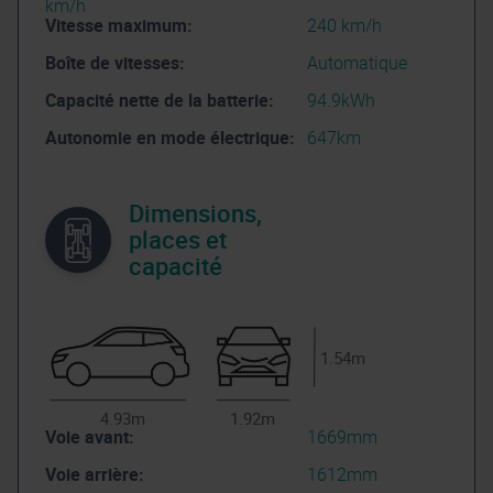
km/h
Vitesse maximum:
240 km/h
Boîte de vitesses:
Automatique
Capacité nette de la batterie:
94.9kWh
Autonomie en mode électrique:
647km
Dimensions,
places et
capacité
1.54m
4.93m
1.92m
Voie avant:
1669mm
Voie arrière:
1612mm