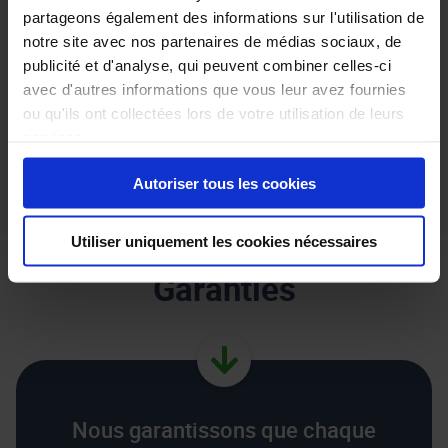
partageons également des informations sur l'utilisation de
Nous partageons avec vous tous les détails importants de nos
notre site avec nos partenaires de médias sociaux, de
véhicules - toutes les caractéristiques, les imperfections, la
publicité et d'analyse, qui peuvent combiner celles-ci
profondeur de chaque pneu & même une vue détaillée du sous
avec d'autres informations que vous leur avez fournies
bassement
ou qu'ils ont collectées lors de votre utilisation de leurs
services.
Des données sur l'état des véhicules seront bientôt
disponibles. Veuillez revenir ultérieurement.
Autoriser tous les cookies
Utiliser uniquement les cookies nécessaires
Garanties
Nous garantissons que chaque