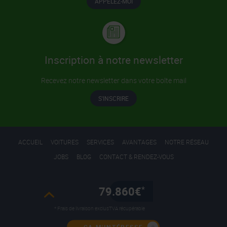
APPELEZ-MOI
Inscription à notre newsletter
Recevez notre newsletter dans votre boîte mail
S'INSCRIRE
ACCUEIL
VOITURES
SERVICES
AVANTAGES
NOTRE RÉSEAU
JOBS
BLOG
CONTACT & RENDEZ-VOUS
S'INSCRIRE
Se connecter
79.860€
*
* Frais de livraison exclus
TVA récupérable
Mentions légales
Conditions Générales d’Utilisation
Cookies et Vie Privée