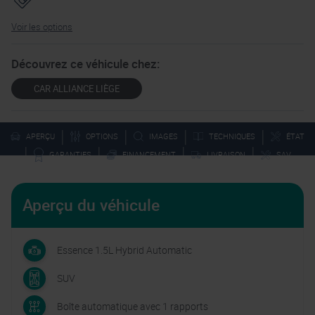
Voir les options
Découvrez ce véhicule chez:
CAR ALLIANCE LIÈGE
|
|
|
|
APERÇU
OPTIONS
IMAGES
TECHNIQUES
ÉTAT
|
|
|
|
GARANTIES
FINANCEMENT
LIVRAISON
SAV
Aperçu du véhicule
Essence 1.5L Hybrid Automatic
SUV
Boîte automatique avec 1 rapports