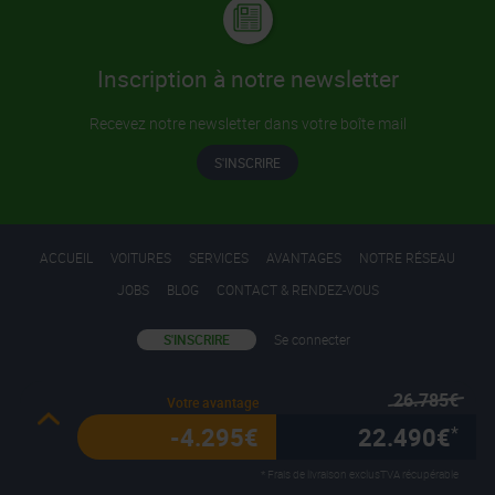
Inscription à notre newsletter
Recevez notre newsletter dans votre boîte mail
S'INSCRIRE
ACCUEIL
VOITURES
SERVICES
AVANTAGES
NOTRE RÉSEAU
JOBS
BLOG
CONTACT & RENDEZ-VOUS
S'INSCRIRE
Se connecter
26.785€
Votre avantage
Mentions légales
Conditions Générales d’Utilisation
-4.295€
22.490€
*
Cookies et Vie Privée
* Frais de livraison exclus
TVA récupérable