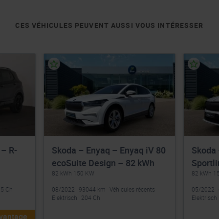
CES VÉHICULES PEUVENT AUSSI VOUS INTÉRESSER
 – R-
Skoda – Enyaq – Enyaq iV 80
Skoda 
ecoSuite Design – 82 kWh
Sportl
82 kWh 150 KW
82 kWh 1
5 Ch
08/2022
93044 km
Véhicules récents
05/2022
Elektrisch
204 Ch
Elektrisch
avantage