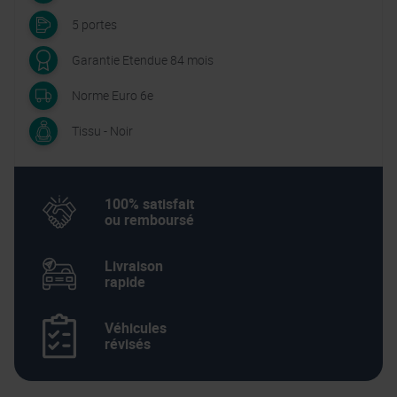
5 portes
Garantie Etendue 84 mois
Norme Euro 6e
Tissu - Noir
100% satisfait
ou remboursé
Livraison
rapide
Véhicules
révisés