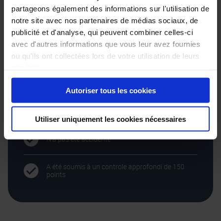
partageons également des informations sur l'utilisation de
Est en ordre d’entretien
notre site avec nos partenaires de médias sociaux, de
publicité et d'analyse, qui peuvent combiner celles-ci
avec d'autres informations que vous leur avez fournies
A une profondeur de pneu de min. 3.5mm
ou qu'ils ont collectées lors de votre utilisation de leurs
services.
A été soumis à un essai sur route
Autoriser tous les cookies
A été, si nécessaire, reconditionné selon nos
standards de qualité élevés
Utiliser uniquement les cookies nécessaires
N’a pas été accidenté
A été soumis à un controle approfondi de 150
points