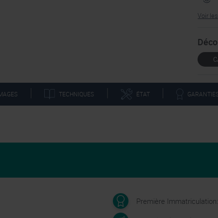
Voir le
Déco
C
|
|
|
TECHNIQUES
GARANTIE
IMAGES
ÉTAT
Première Immatriculation