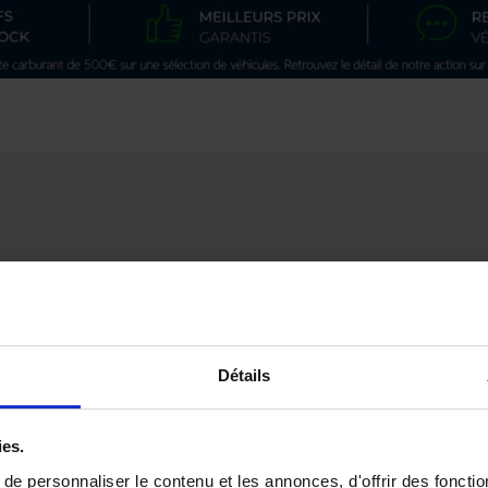
Multimédia
Bluetooth
Détails
Commande vocale
Dispositif mains libres
Ordinateur de bord
ies.
Radio
e personnaliser le contenu et les annonces, d'offrir des fonctio