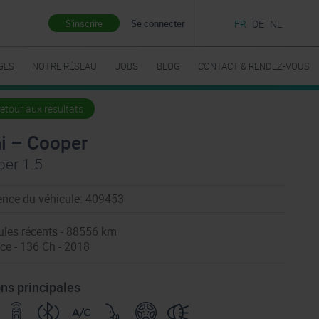
S'inscrire
Se connecter
FR
DE
NL
GES
NOTRE RÉSEAU
JOBS
BLOG
CONTACT & RENDEZ-VOUS
etour aux résultats
i – Cooper
er 1.5
ence du véhicule: 409453
ules récents - 88556 km
ce - 136 Ch - 2018
ns principales