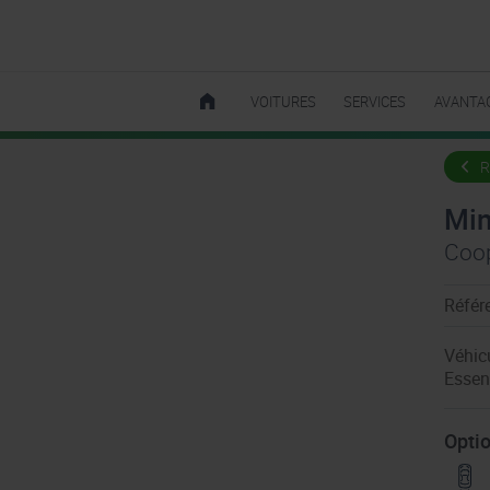
VOITURES
SERVICES
AVANTA
R
Min
Coop
Référ
Véhic
Essen
Optio