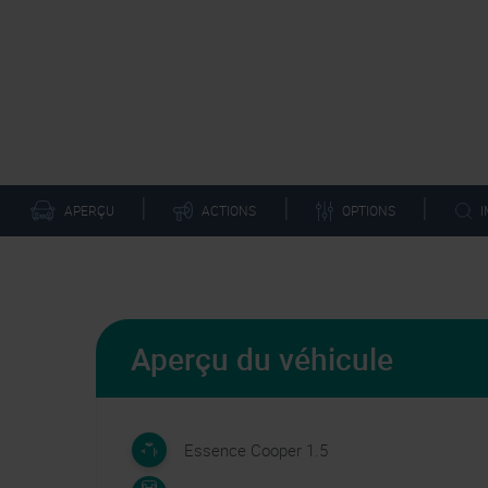
|
|
|
OPTIONS
APERÇU
ACTIONS
Aperçu du véhicule
Essence Cooper 1.5