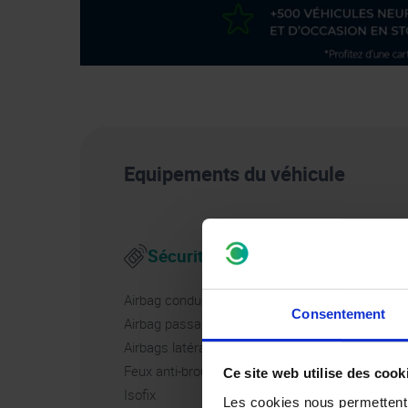
Equipements du véhicule
Sécurité
Airbag conducteur
Consentement
Airbag passager
Airbags latéraux
Feux anti-brouillard
Ce site web utilise des cook
Isofix
Les cookies nous permettent d