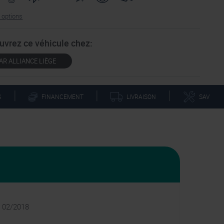
s options
uvrez ce véhicule chez:
AR ALLIANCE LIÈGE
|
|
|
S
LIVRAISON
FINANCEMENT
SAV
: 02/2018