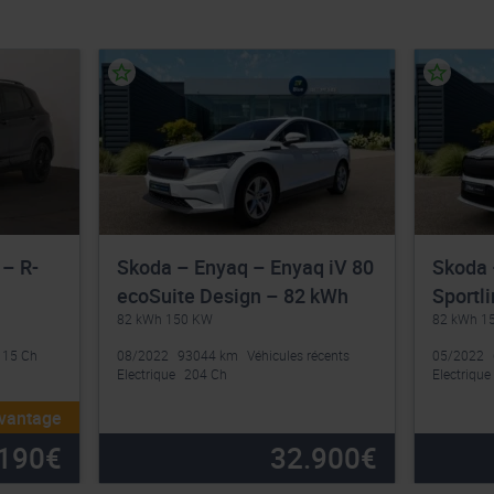
 – R-
Skoda – Enyaq – Enyaq iV 80
Skoda 
ecoSuite Design – 82 kWh
Sportl
82 kWh 150 KW
82 kWh 1
115 Ch
08/2022
93044 km
Véhicules récents
05/2022
Electrique
204 Ch
Electrique
avantage
190
€
32.900
€