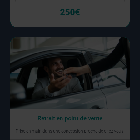
250€
Retrait en point de vente
Prise en main dans une concession proche de chez vous.