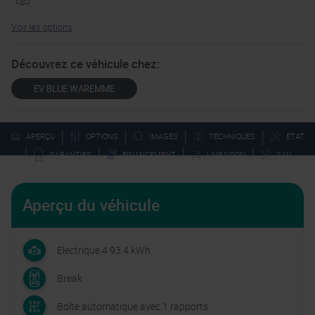
Voir les options
Découvrez ce véhicule chez:
EV BLUE WAREMME
|
|
|
|
APERÇU
OPTIONS
IMAGES
TECHNIQUES
ÉTAT
|
|
|
|
GARANTIES
FINANCEMENT
LIVRAISON
SAV
Aperçu du véhicule
Electrique 4 93.4 kWh
Break
Boîte automatique avec 1 rapports