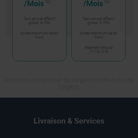
/Mois
/Mois
Taux annuel effectif
Taux annuel effectif
global: 6.79%
global: 6.79%
Durée maximum de 60
Durée maximum de 60
mois
mois
Paiement final de
17.181,51€
Attention, emprunter de l'argent coûte aussi de
l'argent.
Livraison & Services