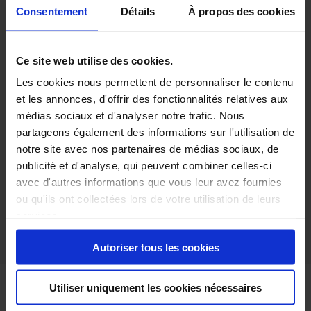
charge
Consentement
Détails
À propos des cookies
Poids à vide:
2229kg
Ce site web utilise des cookies.
Poids max:
2650kg
Les cookies nous permettent de personnaliser le contenu
Poids total autorisé en charge:
584kg
et les annonces, d'offrir des fonctionnalités relatives aux
Charge maximale sur le toit:
75kg
médias sociaux et d'analyser notre trafic. Nous
partageons également des informations sur l'utilisation de
Poids tractable freiné:
1000kg
notre site avec nos partenaires de médias sociaux, de
Poids tractable non-freiné:
750kg
publicité et d'analyse, qui peuvent combiner celles-ci
avec d'autres informations que vous leur avez fournies
ou qu'ils ont collectées lors de votre utilisation de leurs
services.
Autoriser tous les cookies
Utiliser uniquement les cookies nécessaires
Garanties