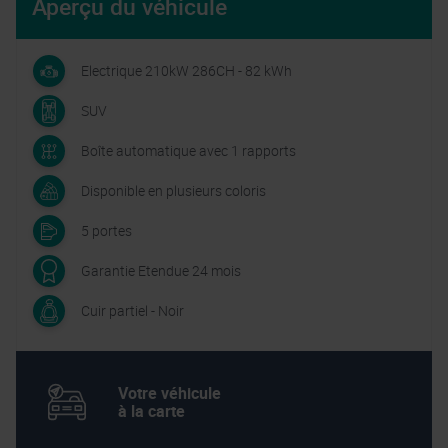
Aperçu du véhicule
Electrique 210kW 286CH - 82 kWh
SUV
Boîte automatique avec 1 rapports
Disponible en plusieurs coloris
5 portes
Garantie Etendue 24 mois
Cuir partiel - Noir
Votre véhicule
à la carte