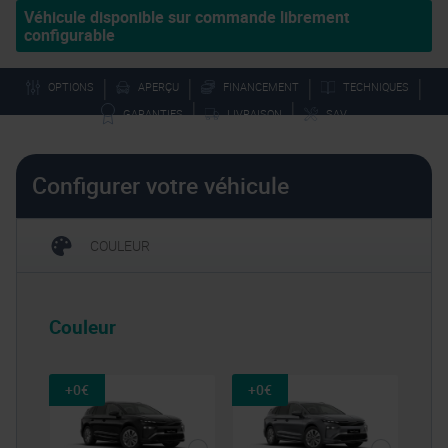
Véhicule disponible sur commande librement
configurable
|
|
|
|
APERÇU
OPTIONS
FINANCEMENT
TECHNIQUES
|
|
GARANTIES
LIVRAISON
SAV
Configurer votre véhicule
COULEUR
Couleur
+0€
+0€