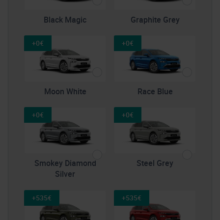
Black Magic
Graphite Grey
+0€
+0€
Moon White
Race Blue
+0€
+0€
Smokey Diamond
Steel Grey
Silver
+535€
+535€