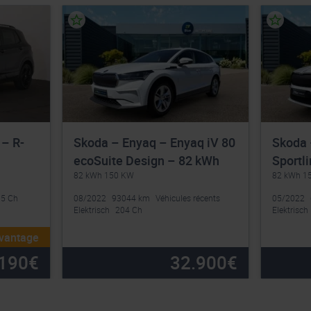
 – R-
Skoda – Enyaq – Enyaq iV 80
Skoda 
ecoSuite Design – 82 kWh
Sportl
82 kWh 150 KW
82 kWh 1
5 Ch
08/2022
93044 km
Véhicules récents
05/2022
Elektrisch
204 Ch
Elektrisch
avantage
190
€
32.900
€