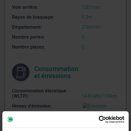
Voie arrière:
1561mm
Rayon de braquage:
9.3m
Empattement:
2766mm
Nombre portes:
5
Nombre places:
5
Consommation
et émissions
Consommation électrique
(WLTP):
14.8 kWh/100km
Niveau d'émission:
Poids et