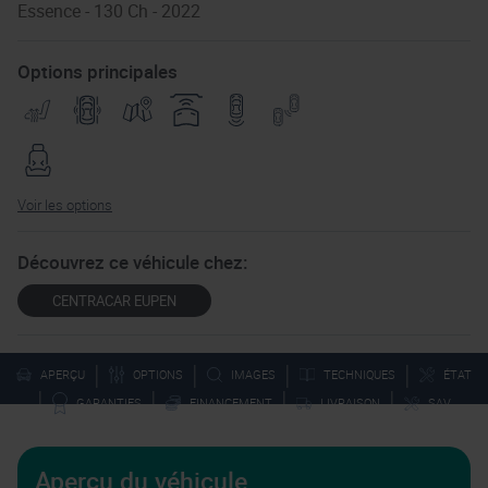
Essence - 130 Ch - 2022
Options principales
Voir les options
Découvrez ce véhicule chez:
CENTRACAR EUPEN
|
|
|
|
APERÇU
OPTIONS
IMAGES
TECHNIQUES
ÉTAT
|
|
|
|
GARANTIES
FINANCEMENT
LIVRAISON
SAV
Aperçu du véhicule