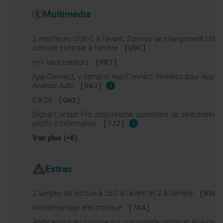
Multimédia
2 interfaces USB C à l’avant, 2 prises de chargement USB 
console centrale à l’arrière
[U9C]
6+1 haut-parleurs
[8RT]
App-Connect, y compris App-Connect Wireless pour Apple 
Android Auto
i
[9WJ]
Car2X
[GW2]
Digital Cockpit Pro, polychrome, possibilité de sélectionner 
profils d’information
i
[7J2]
Voir plus (+6)
Extras
2 lampes de lecture à LED à l’avant et 2 à l’arrière
[8S6]
Antidémarrage électronique
[7AA]
Applications en chrome sur commande rétros et lève-glace