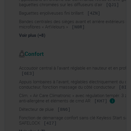
baguettes chromées sur les diffuseurs d’air
[QJ1]
Baguettes enjoliveuses fini brillant
[4ZN]
Bandes centrales des sièges avant et arrière extérieurs en
microfibres « ArtVelours »
[N0R]
Voir plus (+8)
Confort
Accoudoir central à l’avant réglable en hauteur et en profo
[6E3]
Appuis lombaires à l’avant, réglables électriquement du cô
conducteur, fonction massage du côté conducteur
[8I2
Clim. « Air Care Climatronic » avec régulation tempér. 3 zone
anti-allergène et éléments de cmd AR
i
[KH7]
Détecteur de pluie
[8N6]
Fonction de démarrage confort sans clé Keyless Start san
SAFELOCK
[4I7]