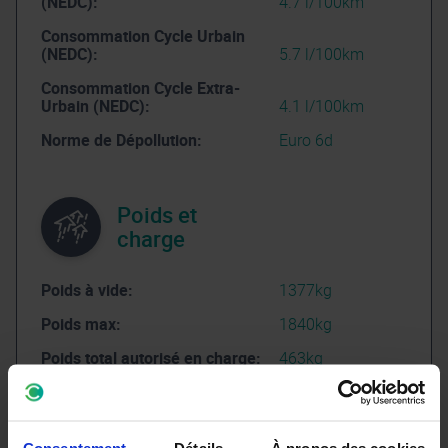
(NEDC):
4.7 l/100km
Consommation Cycle Urbain
(NEDC):
5.7 l/100km
Consommation Cycle Extra-
Urbain (NEDC):
4.1 l/100km
Norme de Dépollution:
Euro 6d
Poids et
charge
Poids à vide:
1377kg
Poids max:
1840kg
Poids total autorisé en charge:
463kg
Charge maximale sur le toit:
75kg
Poids tractable freiné:
1400kg
Consentement
Détails
À propos des cookies