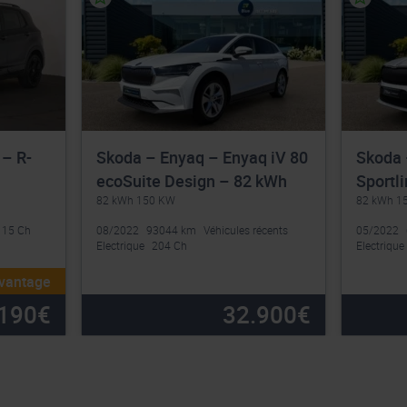
 – R-
Skoda – Enyaq – Enyaq iV 80
Skoda 
ecoSuite Design – 82 kWh
Sportl
82 kWh 150 KW
82 kWh 1
115 Ch
08/2022
93044 km
Véhicules récents
05/2022
Electrique
204 Ch
Electrique
avantage
190
€
32.900
€