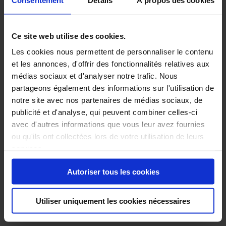
Poids tractable non-freiné:
670kg
Car pass:
AFFICHER CAR-
Ce site web utilise des cookies.
PASS
Les cookies nous permettent de personnaliser le contenu
et les annonces, d'offrir des fonctionnalités relatives aux
médias sociaux et d'analyser notre trafic. Nous
partageons également des informations sur l'utilisation de
notre site avec nos partenaires de médias sociaux, de
publicité et d'analyse, qui peuvent combiner celles-ci
État du véhicule
avec d'autres informations que vous leur avez fournies
ou qu'ils ont collectées lors de votre utilisation de leurs
services.
Nous partageons avec vous tous les détails importants de nos
véhicules - toutes les caractéristiques, les imperfections, la
Autoriser tous les cookies
profondeur de chaque pneu & même une vue détaillée du sous
bassement
Utiliser uniquement les cookies nécessaires
Des données sur l'état des véhicules seront bientôt
disponibles. Veuillez revenir ultérieurement.