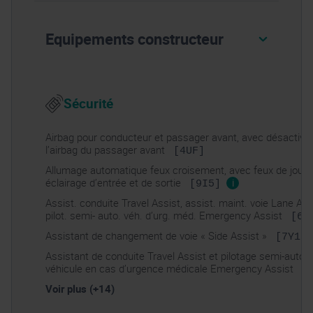
Equipements constructeur
Sécurité
Airbag pour conducteur et passager avant, avec désactivat
l’airbag du passager avant
[4UF]
Allumage automatique feux croisement, avec feux de jour 
éclairage d’entrée et de sortie
i
[9I5]
Assist. conduite Travel Assist, assist. maint. voie Lane Ass
pilot. semi- auto. véh. d’urg. méd. Emergency Assist
[6I
Assistant de changement de voie « Side Assist »
[7Y1]
Assistant de conduite Travel Assist et pilotage semi-auto. 
véhicule en cas d’urgence médicale Emergency Assist
[
Voir plus (+14)