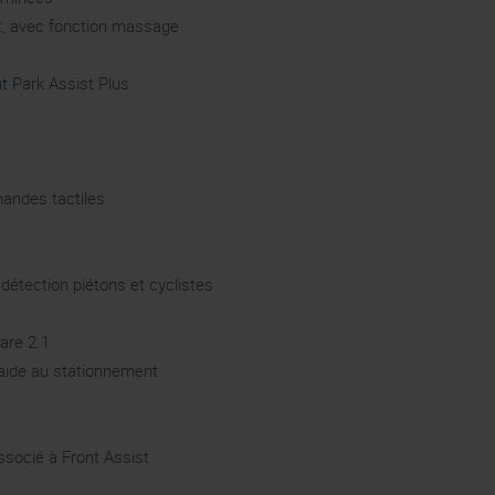
t, avec fonction massage
t Park Assist Plus
mandes tactiles
détection piétons et cyclistes
ware 2.1
 aide au stationnement
socié à Front Assist