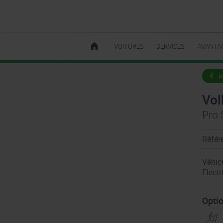
VOITURES
SERVICES
AVANTA
R
Vol
Pro 
Référ
Véhic
Electr
Optio