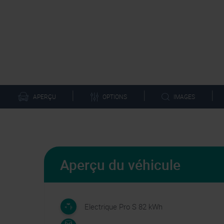
|
|
|
OPTIONS
APERÇU
IMAGES
Aperçu du véhicule
Electrique Pro S 82 kWh