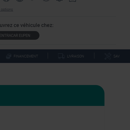
s options
uvrez ce véhicule chez:
ENTRACAR EUPEN
|
|
LIVRAISON
FINANCEMENT
SAV