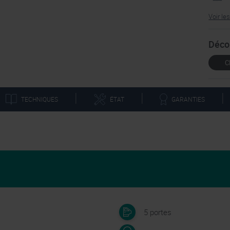
Voir le
Déco
C
|
|
|
TECHNIQUES
GARANTIES
ÉTAT
5 portes