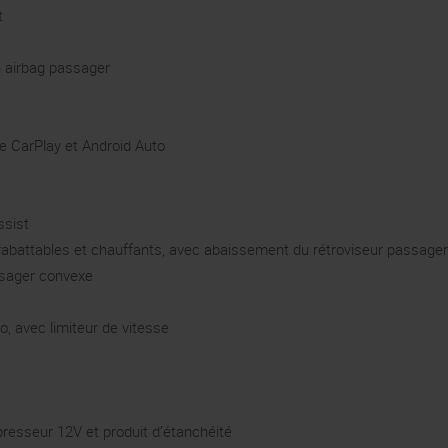
t
n airbag passager
e CarPlay et Android Auto
ssist
 rabattables et chauffants, avec abaissement du rétroviseur passager
ssager convexe
, avec limiteur de vitesse
mpresseur 12V et produit d’étanchéité