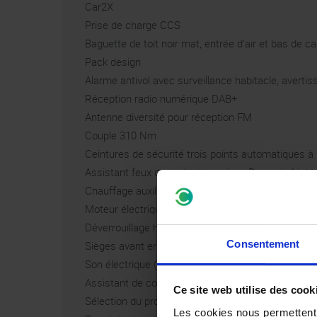
Car2X
Prise de charge CCS
Baguette de toit noir mat, entrée d’air et bas de c
Pack design
Alarme antivol avec surveillance habitacle, averti
Réception radio numérique DAB+
Antenne diversité pour réception FM
Couple 310 Nm
Ceintures de sécurité trois points automatiques à
Assistant feux de route dynamique Dynamic Light
Chauffage auxiliaire électrique
Moteur électrique puissance système 150 kW
Déverrouillage hayon de l’extérieur
Consentement
Sièges avant ergoActive avec réglage électrique, 
Son électrique (e-Sound)
Assistant de conduite Travel Assist, assistant de
Ce site web utilise des cook
Sélection du profil de conduite
Les cookies nous permettent d