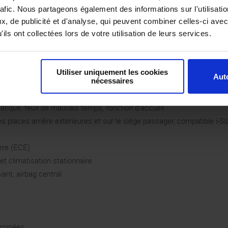
acoustique
rafic. Nous partageons également des informations sur l'utilisati
, de publicité et d'analyse, qui peuvent combiner celles-ci avec
vitesse)
ils ont collectées lors de votre utilisation de leurs services.
Utiliser uniquement les cookies
Auto
nécessaires
tique, feux de mauvais temps, fonction d’accueil
s places arrière extérieures et sur le siège passager, compatible i-Si
ère (ECE)
et climatisation stationnaire
vant, airbag central
luminées