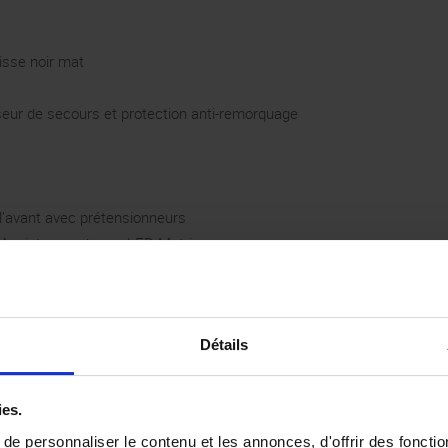
aisse noir mat
sseur de secours et protection anti-remorquage
 l’avant avec prétensionneurs
 Assist pour phares LED Matrix
Détails
fonction mémoire et repose-cuisses réglable
 maintien de voie Lane Assist et Emergency Assist
ies.
e personnaliser le contenu et les annonces, d'offrir des fonctio