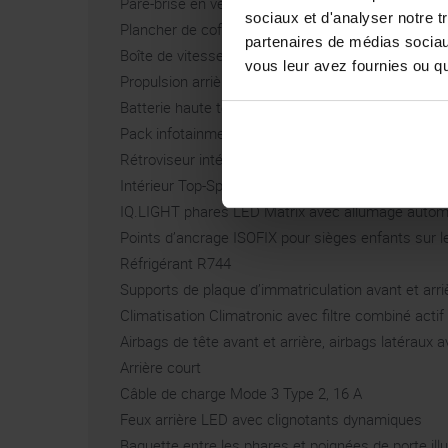
Pare-brise en verre feuilleté, isolant thermique et 
sociaux et d'analyser notre t
Plancher de coffre
partenaires de médias sociaux
Boîte de vitesses pour entraînement électrique (1 
vous leur avez fournies ou qu'
Propulsion arrière
Batterie haute tension 82 kWh (brut)
Pack infotainment
Rétroviseur intérieur à atténuation automatique
Intérieur Top-Sport Plus
IQ.LIGHT phares LED Matrix avec allumage automa
Points d’ancrage ISOFIX pour sièges enfants sur le
Réfrigérant R744
Supports de plaque d’immatriculation avant et arri
Climatisation Climatronic avec filtre combiné actif 
Airbags de tête avant et arrière, airbags latéraux a
Arrière court
Câble de charge Mode 3 Type 2, 16 A
Feux arrière LED avec clignotants dynamiques
Baguette entre les phares et poignées de porte il