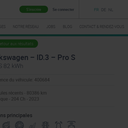
S'inscrire
Se connecter
FR
DE
NL
GES
NOTRE RÉSEAU
JOBS
BLOG
CONTACT & RENDEZ-VOUS
etour aux résultats
kswagen – ID.3 – Pro S
S 82 kWh
ence du véhicule: 400684
ules récents - 80386 km
ique - 204 Ch - 2023
ns principales