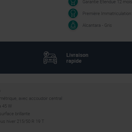
Garantie Etendue 12 moi
Première Immatriculation
Alcantara - Gris
Livraison
rapide
)
ymétrique, avec accoudoir central
à 45 W
surface brillante
neus hiver 215/50 R 19 T