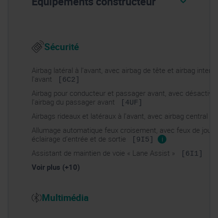
Equipements constructeur
Sécurité
Airbag latéral à l’avant, avec airbag de tête et airbag interac
l’avant
[6C2]
Airbag pour conducteur et passager avant, avec désactivat
l’airbag du passager avant
[4UF]
Airbags rideaux et latéraux à l’avant, avec airbag central
[
Allumage automatique feux croisement, avec feux de jour 
éclairage d’entrée et de sortie
i
[9I5]
Assistant de maintien de voie « Lane Assist »
[6I1]
Voir plus (+10)
Multimédia