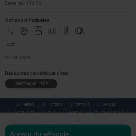
Essence - 116 Ch
Options principales
Voir les options
Découvrez ce véhicule chez:
CENTRACAR LIÈGE
|
|
|
|
APERÇU
ACTIONS
OPTIONS
IMAGES
|
|
|
|
TECHNIQUES
ÉTAT
GARANTIES
FINANCEMENT
|
LIVRAISON
SAV
Aperçu du véhicule