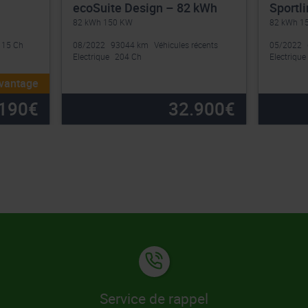
ecoSuite Design – 82 kWh
Sportl
82 kWh 150 KW
82 kWh 1
115 Ch
08/2022
93044 km
Véhicules récents
05/2022
Electrique
204 Ch
Electrique
avantage
190
€
32.900
€
Service de rappel