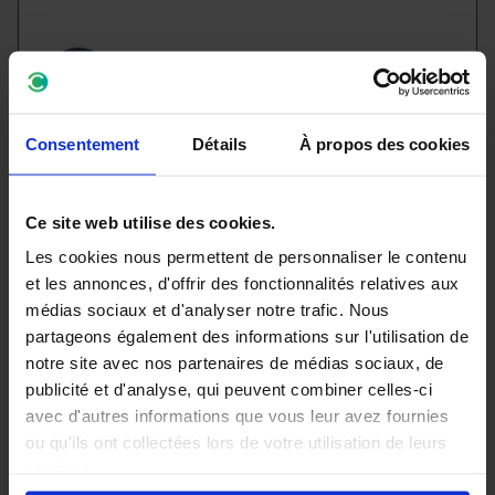
Poids et
charge
Consentement
Détails
À propos des cookies
Poids à vide:
1169kg
Poids max:
1700kg
Ce site web utilise des cookies.
Poids total autorisé en charge:
531kg
Les cookies nous permettent de personnaliser le contenu
Poids tractable freiné:
1100kg
et les annonces, d'offrir des fonctionnalités relatives aux
Poids tractable non-freiné:
620kg
médias sociaux et d'analyser notre trafic. Nous
Car pass:
partageons également des informations sur l'utilisation de
AFFICHER CAR-
notre site avec nos partenaires de médias sociaux, de
PASS
publicité et d'analyse, qui peuvent combiner celles-ci
avec d'autres informations que vous leur avez fournies
ou qu'ils ont collectées lors de votre utilisation de leurs
services.