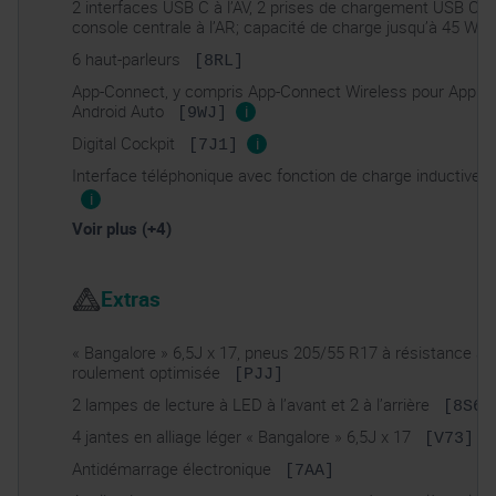
2 interfaces USB C à l’AV, 2 prises de chargement USB C d
console centrale à l’AR; capacité de charge jusqu’à 45 W
6 haut-parleurs
[8RL]
App-Connect, y compris App-Connect Wireless pour Apple 
Android Auto
i
[9WJ]
Digital Cockpit
i
[7J1]
Interface téléphonique avec fonction de charge inductive
i
Voir plus (+4)
Extras
« Bangalore » 6,5J x 17, pneus 205/55 R17 à résistance au
roulement optimisée
[PJJ]
2 lampes de lecture à LED à l’avant et 2 à l’arrière
[8S6]
4 jantes en alliage léger « Bangalore » 6,5J x 17
[V73]
Antidémarrage électronique
[7AA]