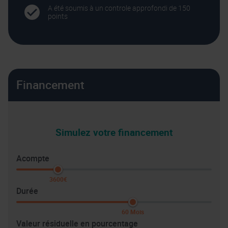
A été soumis à un controle approfondi de 150
points
Financement
Simulez votre financement
Acompte
3600€
Durée
60 Mois
Valeur résiduelle en pourcentage