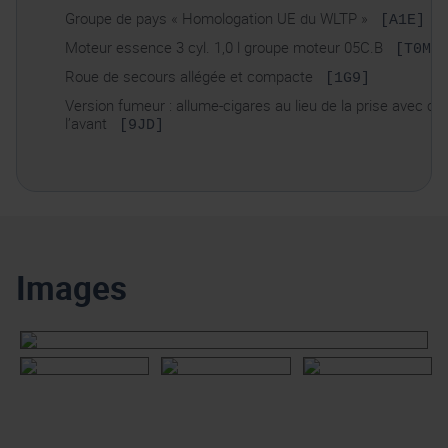
Groupe de pays « Homologation UE du WLTP »
[A1E]
Moteur essence 3 cyl. 1,0 l groupe moteur 05C.B
[T0M]
Roue de secours allégée et compacte
[1G9]
Version fumeur : allume-cigares au lieu de la prise avec ca
l’avant
[9JD]
Images